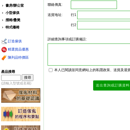
聯絡傳真:
書房/辦公室
小型傢俱
行1
送貨地址:
摺椅/疊凳
行2
特式檯椅
詳細查詢事項或訂購備註:
訂造傢俱
精選貨品優惠
陳列品特價區
本人已閱讀並同意網站上的私隱政策、送貨及退
產品搜尋
(請輸入型號或名稱)