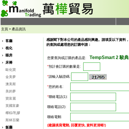
主頁 > 產品資訊
感謝閣下對本公司的產品感到興趣。請填妥以下資料
客廳
的查詢或處理您的訂購申請：
梳化
睡房
TempSmart 2 駿典
您要查詢或訂購的產品是:
床褥
*
預計會訂購的數量是:
歐化寶
*
請輸入驗證碼:
金美夢
澳美斯
*
您的姓名:
美的夢
*
聯絡電話(1):
寶富麗
英國富豪
聯絡電話(2):
椰棕/乳膠
聯絡電郵:
斯林百蘭
(建議填寫電郵, 回覆更快, 資料更清晰!)
飯廳