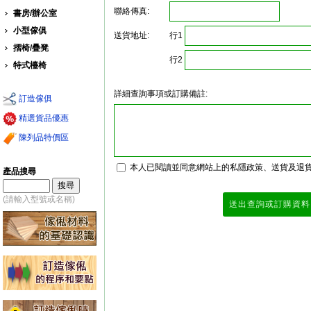
聯絡傳真:
書房/辦公室
小型傢俱
行1
送貨地址:
摺椅/疊凳
行2
特式檯椅
詳細查詢事項或訂購備註:
訂造傢俱
精選貨品優惠
陳列品特價區
本人已閱讀並同意網站上的私隱政策、送貨及退
產品搜尋
(請輸入型號或名稱)