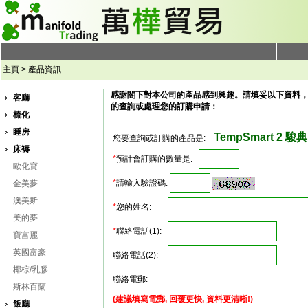
主頁 > 產品資訊
感謝閣下對本公司的產品感到興趣。請填妥以下資料
客廳
的查詢或處理您的訂購申請：
梳化
睡房
TempSmart 2 駿典 
您要查詢或訂購的產品是:
床褥
*
預計會訂購的數量是:
歐化寶
*
請輸入驗證碼:
金美夢
澳美斯
*
您的姓名:
美的夢
*
聯絡電話(1):
寶富麗
英國富豪
聯絡電話(2):
椰棕/乳膠
聯絡電郵:
斯林百蘭
(建議填寫電郵, 回覆更快, 資料更清晰!)
飯廳