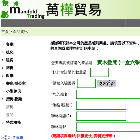
主頁 > 產品資訊
感謝閣下對本公司的產品感到興趣。請填妥以下資料
客廳
的查詢或處理您的訂購申請：
梳化
睡房
實木疊凳 (一盒六張) (
您要查詢或訂購的產品是:
床褥
*
預計會訂購的數量是:
飯廳
*
請輸入驗證碼:
書房/辦公室
小型傢俱
*
您的姓名:
摺椅/疊凳
*
聯絡電話(1):
摺椅
疊凳
聯絡電話(2):
特式檯椅
聯絡電郵:
(建議填寫電郵, 回覆更快, 資料更清晰!)
訂造傢俱