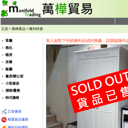
主頁 > 萬樺產品 > 陳列特價
客人如對下列的陳列品或到興趣，請親臨陳列
客廳
梳化
睡房
床褥
飯廳
書房/辦公室
小型傢俱
摺椅/疊凳
特式檯椅
訂造傢俱
精選貨品優惠
陳列品特價區