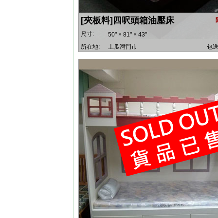
[夾板料]四呎頭箱油壓床
尺寸:
50" × 81" × 43"
所在地:
土瓜灣門市
包送