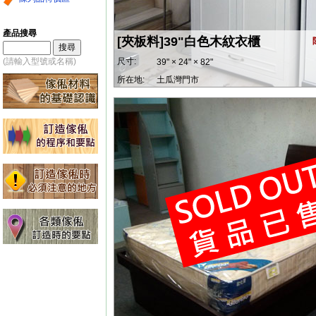
產品搜尋
[夾板料]39"白色木紋衣櫃
(請輸入型號或名稱)
尺寸:
39" × 24" × 82"
所在地:
土瓜灣門市