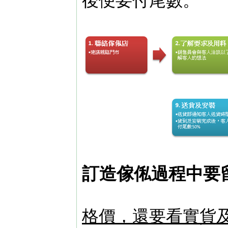
後便要付尾數。
訂造傢俬過程中要
格價，還要看實貨