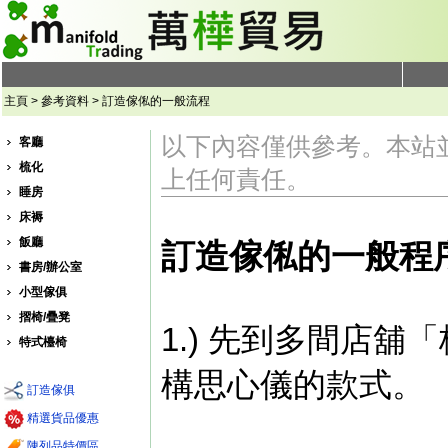
主頁 > 參考資料 > 訂造傢俬的一般流程
以下內容僅供參考。本站
客廳
梳化
上任何責任。
睡房
床褥
飯廳
訂造傢俬的一般程
書房/辦公室
小型傢俱
摺椅/疊凳
1.) 先到多間店
特式檯椅
構思心儀的款式。
訂造傢俱
精選貨品優惠
陳列品特價區