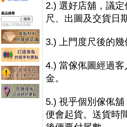
2.) 選好店舖，
產品搜尋
尺、出圖及交貨日
(請輸入型號或名稱)
3.) 上門度尺後
4.) 當傢俬圖經
金。
5.) 視乎個別傢
便會起貨。送貨時