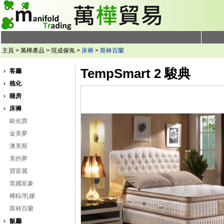
主頁 > 萬樺產品 > 現成傢俬 >
床褥
>
斯林百蘭
TempSmart 2 駿典
客廳
梳化
睡房
床褥
歐化寶
金美夢
澳美斯
美的夢
寶富麗
英國富豪
椰棕/乳膠
斯林百蘭
飯廳