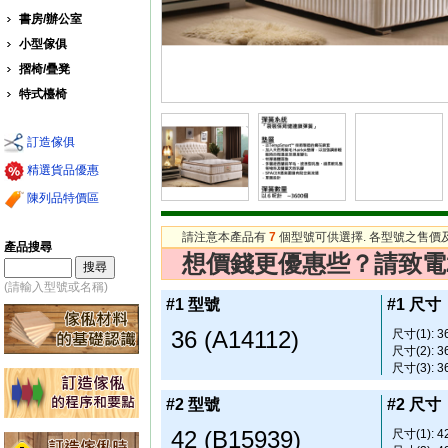
書房/辦公室
小型傢俱
摺椅/疊凳
特式檯椅
訂造傢俱
精選貨品優惠
陳列品特價區
請注意本產品有
7
個型號可供選擇. 各型號之售價
產品搜尋
想價錢更優惠些？請致電2608
(請輸入型號或名稱)
#1 型號
#1 尺寸
36 (A14112)
尺寸(1): 36
尺寸(2): 36
尺寸(3): 36
#2 型號
#2 尺寸
42 (B15939)
尺寸(1): 42