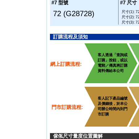
#7 型號
#7 尺寸
72 (G28728)
尺寸(1): 72
尺寸(2): 72
尺寸(3): 72
訂購流程及須知
客人透過「查詢或
訂購」按鈕，或以
網上訂購流程:
電郵／傳真將訂購
資料傳給本公司
客人記下產品編號
及價錢後，於本公
門市訂購流程:
司辦公時間內到門
市訂購
傢俬尺寸量度位置圖解