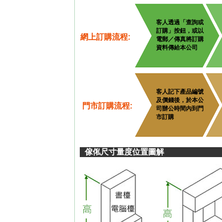
客人透過「查詢或
訂購」按鈕，或以
網上訂購流程:
電郵／傳真將訂購
資料傳給本公司
客人記下產品編號
及價錢後，於本公
門市訂購流程:
司辦公時間內到門
市訂購
傢俬尺寸量度位置圖解