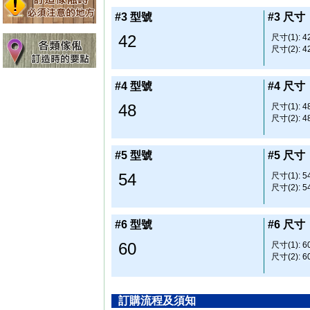
#3 型號
#3 尺寸
42
尺寸(1): 42
尺寸(2): 42
#4 型號
#4 尺寸
48
尺寸(1): 48
尺寸(2): 48
#5 型號
#5 尺寸
54
尺寸(1): 54
尺寸(2): 54
#6 型號
#6 尺寸
60
尺寸(1): 60
尺寸(2): 60
訂購流程及須知